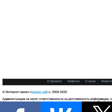
О проекте
Новости
Статьи
Новост
© Интернет-канал «
Бизнес сайт
», 2009-2026
Администрация не несет ответственности за достоверность информации, 
блоггерами портала. Администрация не предоставляет справочной информ
Все права на любые материалы, опубликованные на сайте, защищены в соответстви