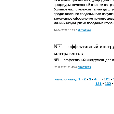
Основным пунктом международных гру
процедуры таможенной очистки на гра
большое число нюансов, а иногда слу
предоставление сведении или нарушен
таможенное оформление принято дове
минимизируют риски попадания груза
dimafikas
14.04.2021 15:17 //
NEL – эффективный инстру
контрагентов
NEL
– эффективный инструмент для п
dimafikas
02.11.2020 11:49 //
начало
назад
1
•
2
•
3
•
4
... •
121
•
131
•
132