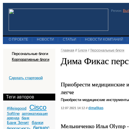
Выб
Регион:
О ПРОЕКТЕ
|
НОВОСТИ
|
СТАТЬИ
|
НОВОСТИ КОМПАНИЙ
|
Главная
//
Блоги
/
Персональные блоги
Персональные блоги
Дима Фикас перс
Корпоративные блоги
Сделать стартовой
Приобрести медицинские и
легче
Теги авторов
Приобрести медицинские инструменты
Cisco
#lifeisgood
dimafikas
12.07.2021 14:12 //
Softline
автоматизация
аренда
банк
Банк Зенит
банки
Мельниченко Илья Olymp -
бизнес
безопасность