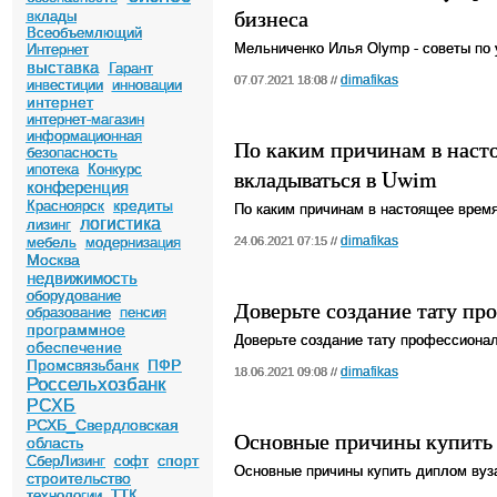
бизнеса
вклады
Всеобъемлющий
Мельниченко Илья Olymp - советы по
Интернет
выставка
Гарант
dimafikas
07.07.2021 18:08 //
инвестиции
инновации
интернет
интернет-магазин
информационная
По каким причинам в наст
безопасность
ипотека
Конкурс
вкладываться в Uwim
конференция
кредиты
Красноярск
По каким причинам в настоящее врем
логистика
лизинг
dimafikas
мебель
модернизация
24.06.2021 07:15 //
Москва
недвижимость
оборудование
Доверьте создание тату пр
образование
пенсия
программное
Доверьте создание тату профессиона
обеспечение
Промсвязьбанк
ПФР
dimafikas
18.06.2021 09:08 //
Россельхозбанк
РСХБ
РСХБ_Свердловская
Основные причины купить 
область
спорт
СберЛизинг
софт
Основные причины купить диплом вуз
строительство
технологии
ТТК