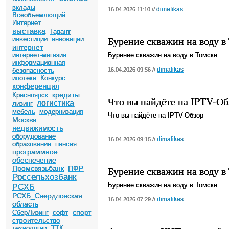
вклады
dimafikas
16.04.2026 11:10 //
Всеобъемлющий
Интернет
выставка
Гарант
Бурение скважин на воду в
инвестиции
инновации
интернет
интернет-магазин
Бурение скважин на воду в Томске
информационная
dimafikas
безопасность
16.04.2026 09:56 //
ипотека
Конкурс
конференция
кредиты
Красноярск
Что вы найдёте на IPTV-Об
логистика
лизинг
мебель
модернизация
Что вы найдёте на IPTV-Обзор
Москва
недвижимость
оборудование
dimafikas
16.04.2026 09:15 //
образование
пенсия
программное
обеспечение
Промсвязьбанк
ПФР
Бурение скважин на воду в
Россельхозбанк
Бурение скважин на воду в Томске
РСХБ
РСХБ_Свердловская
dimafikas
16.04.2026 07:29 //
область
спорт
СберЛизинг
софт
строительство
технологии
ТТК