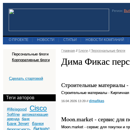
Выб
Регион:
О ПРОЕКТЕ
|
НОВОСТИ
|
СТАТЬИ
|
НОВОСТИ КОМПАНИЙ
|
Главная
//
Блоги
/
Персональные блоги
Персональные блоги
Дима Фикас перс
Корпоративные блоги
Сделать стартовой
Строительные материалы -
Строительные материалы - Кирпичная
Теги авторов
dimafikas
16.04.2026 13:20 //
Cisco
#lifeisgood
Softline
автоматизация
Moon.market - сервис для 
аренда
банк
Банк Зенит
банки
Moon.market - сервис для покупки и п
бизнес
безопасность