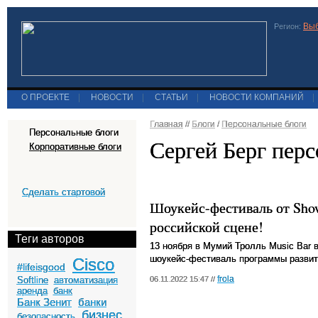
Выб
Регион:
О ПРОЕКТЕ
|
НОВОСТИ
|
СТАТЬИ
|
НОВОСТИ КОМПАНИЙ
|
Главная
//
Блоги
/
Персональные блоги
Персональные блоги
Сергей Берг пер
Корпоративные блоги
Сделать стартовой
Шоукейс-фестиваль от Show
российской сцене!
Теги авторов
13 ноября в Мумий Тролль Music Bar 
шоукейс-фестиваль программы развит
Cisco
#lifeisgood
frola
Softline
автоматизация
06.11.2022 15:47 //
аренда
банк
Банк Зенит
банки
бизнес
безопасность