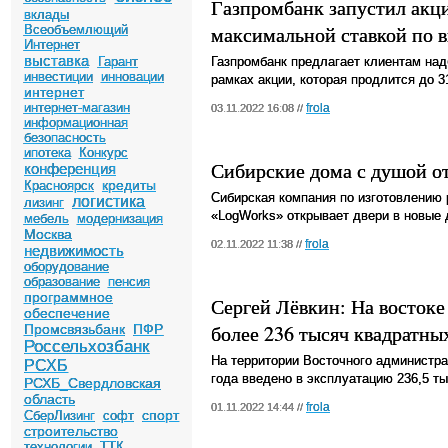
Газпромбанк запустил акц
вклады
максимальной ставкой по в
Всеобъемлющий
Интернет
выставка
Гарант
Газпромбанк предлагает клиентам надб
инвестиции
инновации
рамках акции, которая продлится до 3
интернет
интернет-магазин
frola
03.11.2022 16:08 //
информационная
безопасность
ипотека
Конкурс
Сибирские дома с душой о
конференция
кредиты
Красноярск
Сибирская компания по изготовлению 
логистика
лизинг
«LogWorks» открывает двери в новые 
мебель
модернизация
Москва
frola
02.11.2022 11:38 //
недвижимость
оборудование
образование
пенсия
программное
Сергей Лёвкин: На востоке 
обеспечение
более 236 тысяч квадратны
Промсвязьбанк
ПФР
Россельхозбанк
На территории Восточного администра
РСХБ
года введено в эксплуатацию 236,5 т
РСХБ_Свердловская
область
frola
01.11.2022 14:44 //
спорт
СберЛизинг
софт
строительство
технологии
ТТК