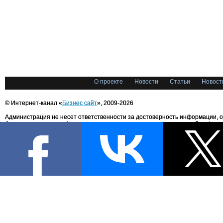
О проекте
Новости
Статьи
Новост
© Интернет-канал «
Бизнес сайт
», 2009-2026
Администрация не несет ответственности за достоверность информации, 
блоггерами портала. Администрация не предоставляет справочной информ
Все права на любые материалы, опубликованные на сайте, защищены в соответстви
международным законодательством об авторском праве и смежных правах. При лю
текстовых, аудио-, фото- и видеоматериалов ссылка на «Бизнес сайт.ru» обязательн