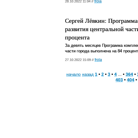
frola
28.10.2022 11:04 //
Сергей Лёвкин: Программа
развития центральной част
процента
За девять месяцев Программа комплек
части города выполнена на 84 процент
frola
27.10.2022 15:09 //
начало
назад
1
•
2
•
3
•
4
... •
364
•
403
•
404