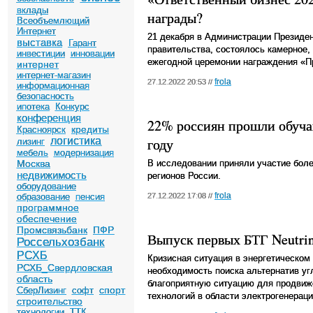
вклады
награды?
Всеобъемлющий
Интернет
21 декабря в Администрации Президе
выставка
Гарант
правительства, состоялось камерное, 
инвестиции
инновации
ежегодной церемонии награждения «П
интернет
интернет-магазин
frola
27.12.2022 20:53 //
информационная
безопасность
ипотека
Конкурс
конференция
22% россиян прошли обуча
кредиты
Красноярск
логистика
году
лизинг
мебель
модернизация
Москва
В исследовании приняли участие боле
недвижимость
регионов России.
оборудование
frola
образование
пенсия
27.12.2022 17:08 //
программное
обеспечение
Промсвязьбанк
ПФР
Выпуск первых БТГ Neutrin
Россельхозбанк
РСХБ
Кризисная ситуация в энергетическом 
РСХБ_Свердловская
необходимость поиска альтернатив уг
область
благоприятную ситуацию для продвиж
спорт
СберЛизинг
софт
технологий в области электрогенераци
строительство
технологии
ТТК