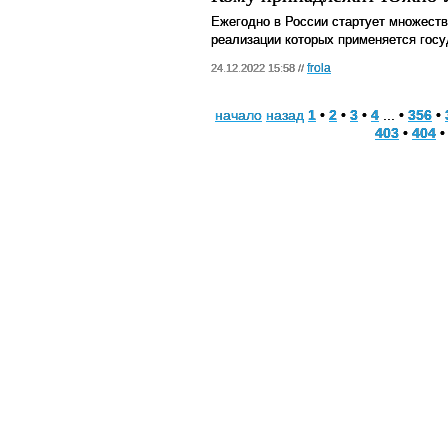
Ежегодно в России стартует множеств
реализации которых применяется госу
frola
24.12.2022 15:58 //
начало
назад
1
•
2
•
3
•
4
... •
356
•
403
•
404