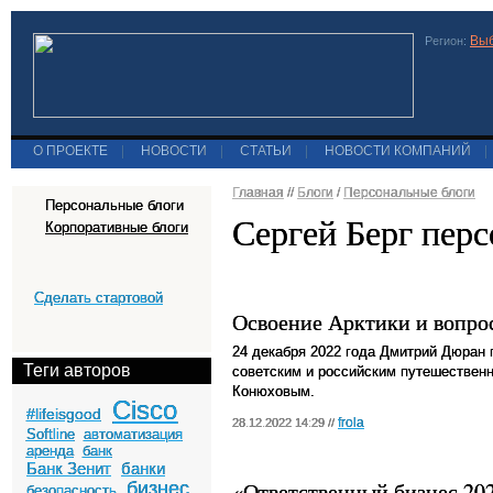
Выб
Регион:
О ПРОЕКТЕ
|
НОВОСТИ
|
СТАТЬИ
|
НОВОСТИ КОМПАНИЙ
|
Главная
//
Блоги
/
Персональные блоги
Персональные блоги
Сергей Берг пер
Корпоративные блоги
Сделать стартовой
Освоение Арктики и вопро
24 декабря 2022 года Дмитрий Дюран 
Теги авторов
советским и российским путешествен
Конюховым.
Cisco
#lifeisgood
frola
28.12.2022 14:29 //
Softline
автоматизация
аренда
банк
Банк Зенит
банки
«Ответственный бизнес 202
бизнес
безопасность