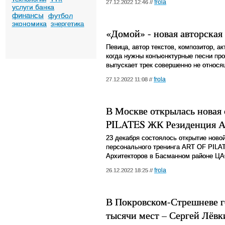
frola
27.12.2022 12:46 //
услуги банка
финансы
футбол
экономика
энергетика
«Домой» - новая авторская
Певица, автор текстов, композитор, ак
когда нужны конъюнктурные песни про 
выпускает трек совершенно не относя
frola
27.12.2022 11:08 //
В Москве открылась новая
PILATES ЖК Резиденция А
23 декабря состоялось открытие новой
персонального тренинга ART OF PILA
Архитекторов в Басманном районе ЦА
frola
26.12.2022 18:25 //
В Покровском-Стрешневе го
тысячи мест – Сергей Лёвк