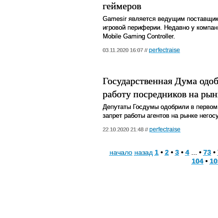
геймеров
Gamesir является ведущим поставщик
игровой периферии. Недавно у компа
Mobile Gaming Controller.
perfectraise
03.11.2020 16:07 //
Государственная Дума одоб
работу посредников на ры
Депутаты Госдумы одобрили в первом 
запрет работы агентов на рынке него
perfectraise
22.10.2020 21:48 //
начало
назад
1
•
2
•
3
•
4
... •
73
•
104
•
10