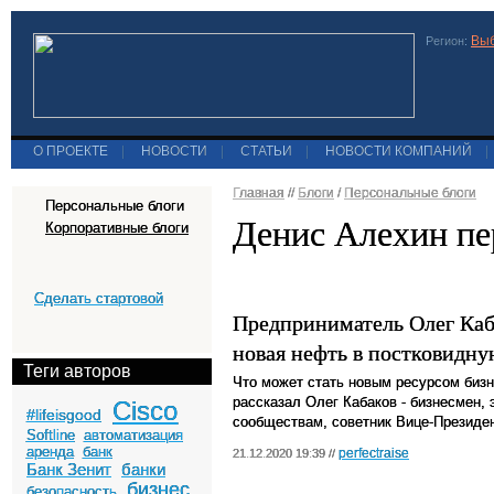
Выб
Регион:
О ПРОЕКТЕ
|
НОВОСТИ
|
СТАТЬИ
|
НОВОСТИ КОМПАНИЙ
|
Главная
//
Блоги
/
Персональные блоги
Персональные блоги
Денис Алехин пе
Корпоративные блоги
Сделать стартовой
Предприниматель Олег Каб
новая нефть в постковидну
Теги авторов
Что может стать новым ресурсом бизн
рассказал Олег Кабаков - бизнесмен,
Cisco
#lifeisgood
сообществам, советник Вице-Президе
Softline
автоматизация
аренда
банк
perfectraise
21.12.2020 19:39 //
Банк Зенит
банки
бизнес
безопасность