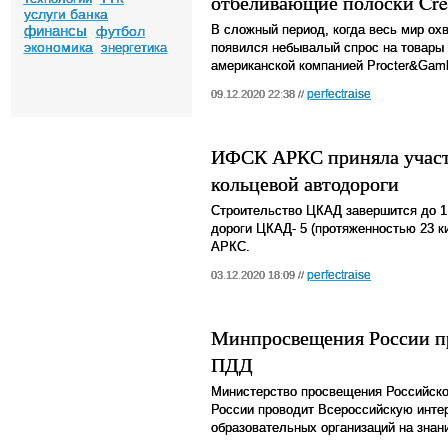
отбеливающие полоски Cre
услуги банка
финансы
В сложный период, когда весь мир ох
футбол
экономика
энергетика
появился небывалый спрос на товары
американской компанией Procter&Gam
perfectraise
09.12.2020 22:38 //
ИФСК АРКС приняла участи
кольцевой автодороги
Строительство ЦКАД завершится до 1
дороги ЦКАД- 5 (протяженностью 23 к
АРКС.
perfectraise
03.12.2020 18:09 //
Минпросвещения России п
ПДД
Министерство просвещения Российск
России проводит Всероссийскую инте
образовательных организаций на знан