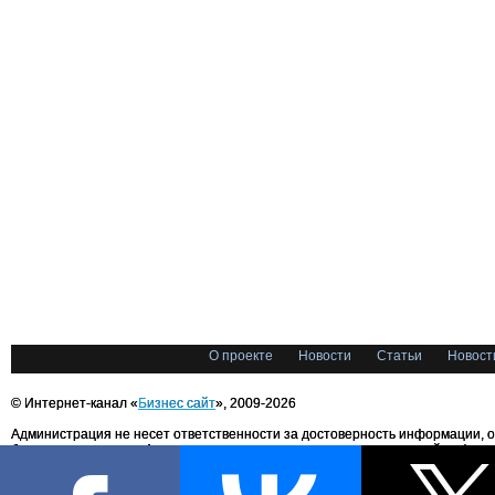
О проекте
Новости
Статьи
Новост
© Интернет-канал «
Бизнес сайт
», 2009-2026
Администрация не несет ответственности за достоверность информации, 
блоггерами портала. Администрация не предоставляет справочной информ
Все права на любые материалы, опубликованные на сайте, защищены в соответстви
международным законодательством об авторском праве и смежных правах. При лю