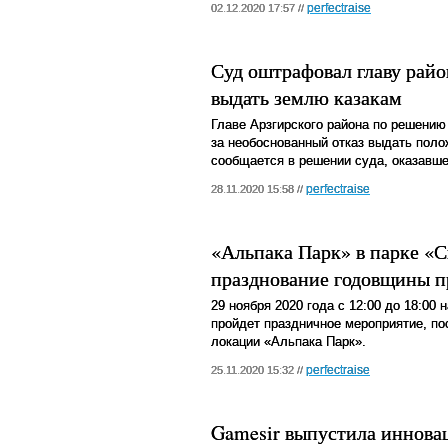
perfectraise
02.12.2020 17:57 //
Суд оштрафовал главу райо
выдать землю казакам
Главе Арзгирского района по решени
за необоснованный отказ выдать пол
сообщается в решении суда, оказавш
perfectraise
28.11.2020 15:58 //
«Альпака Парк» в парке «С
празднование годовщины п
29 ноября 2020 года с 12:00 до 18:00
пройдет праздничное мероприятие, по
локации «Альпака Парк».
perfectraise
25.11.2020 15:32 //
Gamesir выпустила иннова