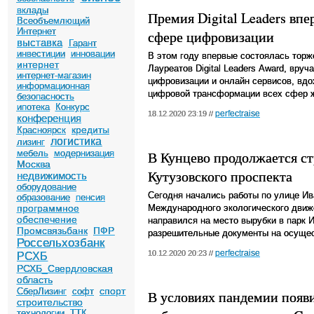
вклады
Премия Digital Leaders вп
Всеобъемлющий
Интернет
сфере цифровизации
выставка
Гарант
инвестиции
инновации
В этом году впервые состоялась тор
интернет
Лауреатов
Digital
Leaders
Award
, вруч
интернет-магазин
цифровизации и онлайн сервисов, вд
информационная
цифровой трансформации всех сфер ж
безопасность
ипотека
Конкурс
perfectraise
18.12.2020 23:19 //
конференция
кредиты
Красноярск
логистика
лизинг
мебель
модернизация
В Кунцево продолжается ст
Москва
Кутузовского проспекта
недвижимость
оборудование
Сегодня начались работы по улице Ив
образование
пенсия
программное
Международного экологического движе
обеспечение
направился на место вырубки в парк 
Промсвязьбанк
ПФР
разрешительные документы на осущес
Россельхозбанк
perfectraise
10.12.2020 20:23 //
РСХБ
РСХБ_Свердловская
область
спорт
СберЛизинг
софт
В условиях пандемии появ
строительство
технологии
ТТК