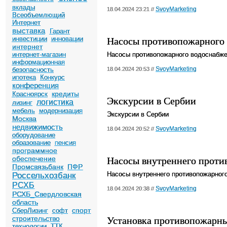
вклады
SvoyMarketing
18.04.2024 23:21 //
Всеобъемлющий
Интернет
выставка
Гарант
Насосы противопожарного
инвестиции
инновации
интернет
интернет-магазин
Насосы противопожарного водоснабж
информационная
SvoyMarketing
безопасность
18.04.2024 20:53 //
ипотека
Конкурс
конференция
кредиты
Красноярск
Экскурсии в Сербии
логистика
лизинг
мебель
модернизация
Экскурсии в Сербии
Москва
недвижимость
SvoyMarketing
18.04.2024 20:52 //
оборудование
образование
пенсия
программное
Насосы внутреннего проти
обеспечение
Промсвязьбанк
ПФР
Насосы внутреннего противопожарног
Россельхозбанк
РСХБ
SvoyMarketing
18.04.2024 20:38 //
РСХБ_Свердловская
область
спорт
СберЛизинг
софт
Установка противопожарны
строительство
технологии
ТТК