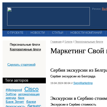
Выб
Регион:
О ПРОЕКТЕ
|
НОВОСТИ
|
СТАТЬИ
|
НОВОСТИ КОМПАНИЙ
|
Главная
//
Блоги
/
Персональные блоги
Персональные блоги
Маркетинг Свой 
Корпоративные блоги
Сделать стартовой
Сербия экскурсии из Белгр
Сербия экскурсии из Белграда
Теги авторов
SvoyMarketing
19.04.2024 00:04 //
Cisco
#lifeisgood
Softline
автоматизация
Экскурсии в Сербию стоим
аренда
банк
Банк Зенит
банки
Экскурсии в Сербию стоимость
бизнес
безопасность