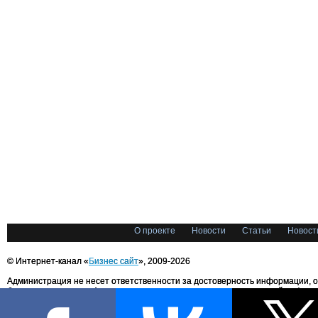
О проекте
Новости
Статьи
Новост
© Интернет-канал «
Бизнес сайт
», 2009-2026
Администрация не несет ответственности за достоверность информации, 
блоггерами портала. Администрация не предоставляет справочной информ
Все права на любые материалы, опубликованные на сайте, защищены в соответстви