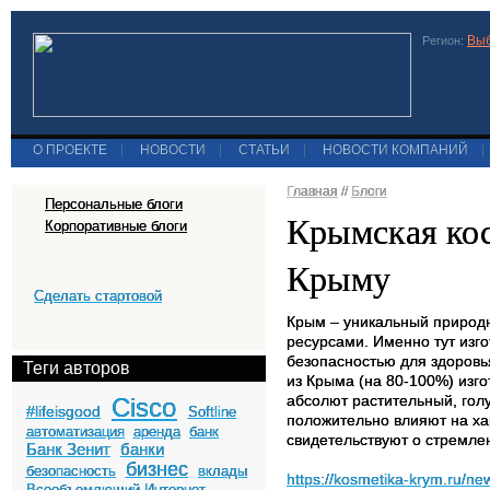
Выб
Регион:
О ПРОЕКТЕ
|
НОВОСТИ
|
СТАТЬИ
|
НОВОСТИ КОМПАНИЙ
|
Главная
//
Блоги
Персональные блоги
Крымская кос
Корпоративные блоги
Крыму
Сделать стартовой
Крым – уникальный природ
ресурсами. Именно тут изг
безопасностью для здоровь
Теги авторов
из Крыма (на 80-100%) изг
абсолют растительный, гол
Cisco
#lifeisgood
Softline
положительно влияют на ха
автоматизация
аренда
банк
свидетельствуют о стремлен
Банк Зенит
банки
бизнес
безопасность
вклады
https://kosmetika-krym.ru/n
Всеобъемлющий Интернет