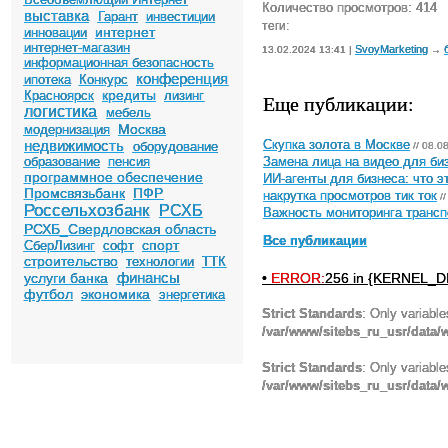
Количество просмотров: 414
выставка
Гарант
инвестиции
теги:
интернет
инновации
интернет-магазин
SvoyMarketing
13.02.2024 13:41 |
→
информационная безопасность
конференция
ипотека
Конкурс
кредиты
Красноярск
лизинг
Еще публикации:
логистика
мебель
Москва
модернизация
недвижимость
Скупка золота в Москве
оборудование
// 08.0
образование
пенсия
Замена лица на видео для биз
программное обеспечение
ИИ-агенты для бизнеса: что э
Промсвязьбанк
ПФР
накрутка просмотров тик ток
//
Россельхозбанк
РСХБ
Важность мониторинга трансп
РСХБ_Свердловская область
Все публикации
спорт
СберЛизинг
софт
строительство
технологии
ТТК
финансы
•
ERROR:
256 in {KERNEL_DI
услуги банка
футбол
экономика
энергетика
Strict Standards
: Only variabl
/var/www/sitebs_ru_usr/data
Strict Standards
: Only variabl
/var/www/sitebs_ru_usr/data/