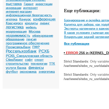
выставка
Гарант
инвестиции
интернет
инновации
Еще публикации:
интернет-магазин
информационная безопасность
конференция
ипотека
Конкурс
Бронирование и оклейка авто
кредиты
Красноярск
лизинг
Калитка для забора: как под
логистика
мебель
Эксперты напомнили о важнос
Москва
модернизация
В каких условиях съемная и
недвижимость
оборудование
Владельцам зданий напомнили
образование
пенсия
программное обеспечение
Все публикации
Промсвязьбанк
ПФР
Россельхозбанк
РСХБ
•
ERROR:
256 in {KERNEL_DI
РСХБ_Свердловская область
спорт
СберЛизинг
софт
Strict Standards
: Only variabl
строительство
технологии
ТТК
/var/www/sitebs_ru_usr/data
финансы
услуги банка
футбол
экономика
энергетика
Strict Standards
: Only variabl
/var/www/sitebs_ru_usr/data/