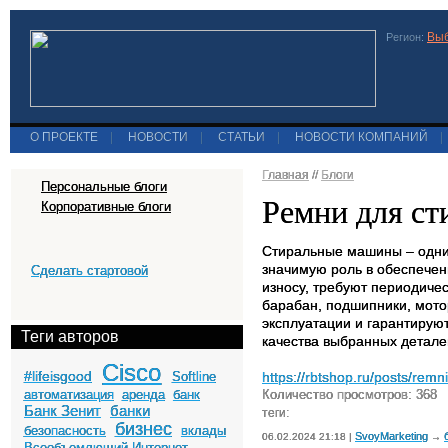
Выб
Регион:
О ПРОЕКТЕ
|
НОВОСТИ
|
СТАТЬИ
|
НОВОСТИ КОМПАНИЙ
|
Главная
//
Блоги
Персональные блоги
Ремни для с
Корпоративные блоги
Стиральные машины – одни 
значимую роль в обеспечен
Сделать стартовой
износу, требуют периодиче
барабан, подшипники, мотор
эксплуатации и гарантируют
Теги авторов
качества выбранных детале
Cisco
#lifeisgood
Softline
https://rbtshop.ru/posts/remn
автоматизация
аренда
банк
Количество просмотров: 368
Банк Зенит
банки
теги:
бизнес
безопасность
вклады
SvoyMarketing
06.02.2024 21:18 |
→
Всеобъемлющий Интернет