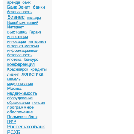
аренда
банк
Банк Зенит
банки
безопасность
бизнес
вклады
Всеобъемлющий
Интернет
выставка
Гарант
инвестиции
интернет
инновации
интернет-магазин
информационная
безопасность
ипотека
Конкурс
конференция
кредиты
Красноярск
логистика
лизинг
мебель
модернизация
Москва
недвижимость
оборудование
образование
пенсия
программное
обеспечение
Промсвязьбанк
ПФР
Россельхозбанк
РСХБ