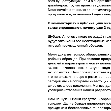
всех существующих норм в энергетике
дизайнеров. То, что проект за довол
Neutrinovoltaic технологии, оптимиз
продолжаться, технология будет сове
В комментариях к публикациям чит
также спрашивают, почему уже 2 го
Шубарт: А почему никто не задаёт та
будут закончены все необходимые ис
готовый промышленный образец.
Меня удивляет вопрос образованных л
рабочих образцов. При помощи програ
деталей и параметров и моментальная
заложен в человеческой натуре, когд
любопытства. Наш проект работает в 
кто не вложил ни евро в развитие пр
сегодня мы не собираем инвестиции 
широких слоев населения. Мы всегда 
усовершенствования нашей разработк
Нам не нужны Ваши средства, - обращ
успехом. Да, не бывает внедрения но
прежде чем бестопливные генераторы N