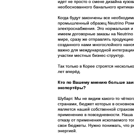
идет не просто о смене дизайна кузо
необоснованного банального критикан
Когда будут закончены все необходи
промышленный образец Neutrino Powe
электроснабжения. Это нормальная и 
имеем договорные заказы на Neutrino
мире, сразу же отправлять продукцию 
созданного нами многослойного нано
важно для международной интеграции
участии местных бизнес-структур.
Так только в Корее строятся нескольк
лет вперёд.
Кто по Вашему мнению больше заин
экспортёры?
Шубарт. Мы не видим какого-то чётко
странами, бюджет которых в основном
является нашей собственной страховк
применению в повседневности. Наша з
отказу от применения ископаемого то
свои бюджеты. Нужно понимать, что р
энергией.