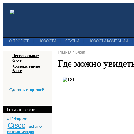
О ПРОЕКТЕ
|
НОВОСТИ
|
СТАТЬИ
|
НОВОСТИ КОМПАНИЙ
|
Главная
//
Блоги
Персональные
Где можно увидет
блоги
Корпоративные
блоги
Сделать стартовой
Теги авторов
#lifeisgood
Cisco
Softline
автоматизация