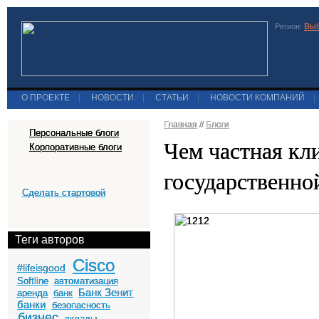
Выб
Регион:
О ПРОЕКТЕ
|
НОВОСТИ
|
СТАТЬИ
|
НОВОСТИ КОМПАНИЙ
|
Главная
//
Блоги
Персональные блоги
Чем частная кл
Корпоративные блоги
государственно
Сделать стартовой
Теги авторов
Cisco
#lifeisgood
Softline
автоматизация
Банк Зенит
аренда
банк
банки
безопасность
бизнес
вклады