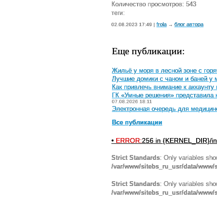
Количество просмотров: 543
теги:
frola
блог автора
02.08.2023 17:49 |
→
Еще публикации:
Жильё у моря в лесной зоне с гор
Лучшие домики с чаном и баней у 
Как привлечь внимание к аккаунту 
ГК «Умные решения» представила 
07.08.2026 18:11
Электронная очередь для медицинс
Все публикации
•
ERROR:
256 in {KERNEL_DIR}/in
Strict Standards
: Only variables sho
/var/www/sitebs_ru_usr/data/www/
Strict Standards
: Only variables sho
/var/www/sitebs_ru_usr/data/www/s