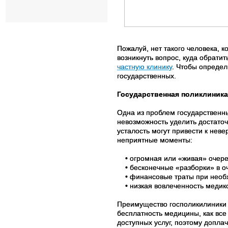
Пожалуй, нет такого человека, к
возникнуть вопрос, куда обрати
частную клинику
. Чтобы определ
государственных.
Государственная поликлиника
Одна из проблем государственн
невозможность уделить достато
усталость могут привести к неве
неприятные моменты:
• огромная или «живая» очеред
• бесконечные «разборки» в о
• финансовые траты при необх
• низкая вовлеченность медико
Преимущество госполикилиники —
бесплатность медицины, как все
доступных услуг, поэтому допла