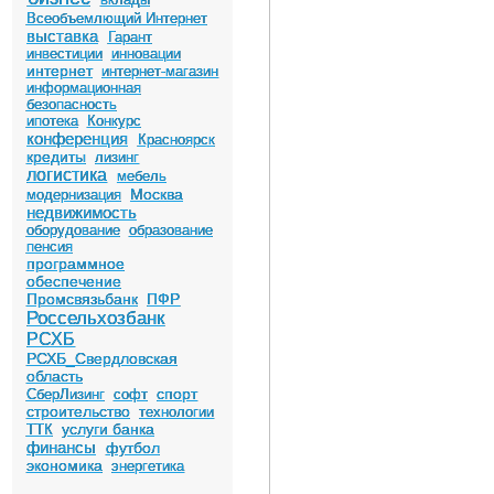
Всеобъемлющий Интернет
выставка
Гарант
инвестиции
инновации
интернет
интернет-магазин
информационная
безопасность
ипотека
Конкурс
конференция
Красноярск
кредиты
лизинг
логистика
мебель
Москва
модернизация
недвижимость
оборудование
образование
пенсия
программное
обеспечение
Промсвязьбанк
ПФР
Россельхозбанк
РСХБ
РСХБ_Свердловская
область
спорт
СберЛизинг
софт
строительство
технологии
услуги банка
ТТК
финансы
футбол
экономика
энергетика