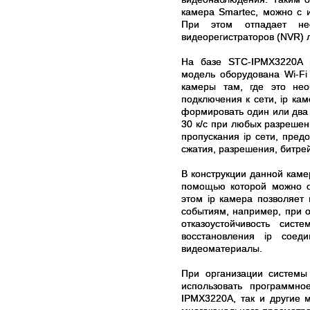
камера Smartec, можно с 
При этом отпадает нео
видеорегистраторов (NVR) 
На базе STC-IPMX3220A м
модель оборудована Wi-Fi 
камеры там, где это нео
подключения к сети, ip ка
формировать один или два
30 к/с при любых разрешен
пропускания ip сети, пред
сжатия, разрешения, битре
В конструкции данной каме
помощью которой можно о
этом ip камера позволяет
событиям, например, при о
отказоустойчивость сис
восстановления ip соед
видеоматериалы.
При организации системы
использовать программно
IPMX3220A, так и другие