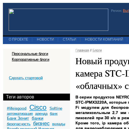
Выб
Регион:
О ПРОЕКТЕ
|
НОВОСТИ
|
СТАТЬИ
|
НОВОСТИ КОМПАНИЙ
|
Главная
//
Блоги
Персональные блоги
Новый продук
Корпоративные блоги
камера STC-
Сделать стартовой
«облачных» с
Теги авторов
В серии продуктов NEYR
STC-IPMX3220A, которые 
Cisco
Fi модулем для беспров
#lifeisgood
Softline
мегапиксельным 2.7 мм
автоматизация
аренда
банк
пикселей при 30 к/с в ре
Банк Зенит
банки
бизнес
Кроме того, ip камера о
безопасность
вклады
для видеонаблюдения в 
Всеобъемлющий Интернет