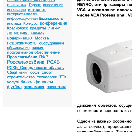
выставка
NEYRO, эти ip камеры п
Гарант
инвестиции
интернет
инновации
VCA и позволяют испол
интернет-магазин
числе VCA Professional, V
информационная безопасность
конференция
ипотека
Конкурс
кредиты
Красноярск
лизинг
логистика
мебель
Москва
модернизация
недвижимость
оборудование
образование
пенсия
программное обеспечение
Промсвязьбанк
ПФР
Россельхозбанк
РСХБ
РСХБ_Свердловская область
спорт
СберЛизинг
софт
строительство
технологии
ТТК
финансы
услуги банка
футбол
экономика
энергетика
движения объектов, осуще
возможности видеоанализа д
Одной из важных особеннос
as a service), предостав
видеонаблюдения. Таким о