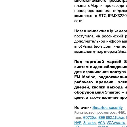
многоканального просмотра
планы еМар и производить
непосредственном подклю
комплекте с STC-IPMX3220A
сети.
Новая компактная ip камер
поступила на российский 
дополнительной информации
info@smartec-s.com или п
компаниям-партнерам Smar
Под торговой маркой S
систем видеонаблюдения,
для ограничения доступа
EM Marine, радиоканаль
рабочего времени, эле
дверей, кнопки выхода 
оборудования Smartec – 
цене, а также наличие п
Источник
Smartec-security
Количество просмотров: 4491
теги:
HD720p
,
IEEE 802.11b/g/n
,
NVR
,
Smartec
,
VCA
,
VCA Access
,