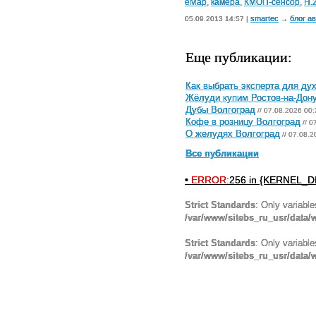
еМар
,
камера
,
КМОП-сенсор
,
Н.
smartec
блог а
05.09.2013 14:57 |
→
Еще публикации:
Как выбрать эксперта для ду
Жёлуди купим Ростов-на-Дон
Дубы Волгоград
// 07.08.2026 00:
Кофе в розницу Волгоград
// 0
О желудях Волгоград
// 07.08.2
Все публикации
•
ERROR:
256 in {KERNEL_DI
Strict Standards
: Only variabl
/var/www/sitebs_ru_usr/data
Strict Standards
: Only variabl
/var/www/sitebs_ru_usr/data/