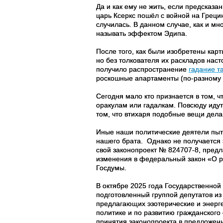
Да и как ему не жить, если предсказа
царь Ксеркс пошёл с войной на Греци
случилась. В данном случае, как и мн
называть эффектом Эдипа.
После того, как были изобретены кар
но без толкователя их раскладов нас
получило распространение
гадание т
роскошные апартаменты (по-разному б
Сегодня мало кто признается в том,
оракулам или гадалкам. Повсюду идут
том, что втихаря подобные вещи дел
Иные наши политические деятели пытаю
нашего брата.
Однако не получается э
свой законопроект № 824707-8, предл
изменения в федеральный закон «О р
Госдумы.
В октябре 2025 года Государственной
подготовленный группой депутатов из
предлагающих эзотерические и энерге
политике и по развитию гражданског
принятия законопроекта в предложен