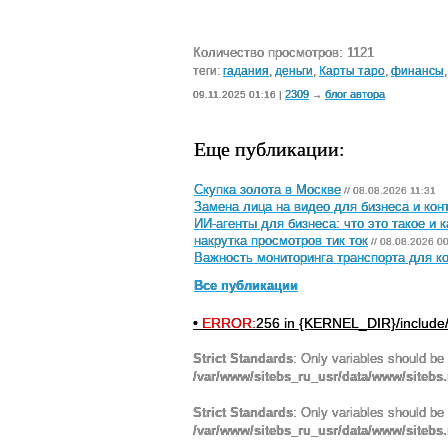
Количество просмотров: 1121
теги:
гадания
,
деньги
,
Карты таро
,
финансы
2309
блог автора
09.11.2025 01:16 |
→
Еще публикации:
Скупка золота в Москве
// 08.08.2026 11:31
Замена лица на видео для бизнеса и кон
ИИ-агенты для бизнеса: что это такое и 
накрутка просмотров тик ток
// 08.08.2026 0
Важность мониторинга транспорта для к
Все публикации
•
ERROR:
256 in {KERNEL_DIR}/include
Strict Standards
: Only variables should be
/var/www/sitebs_ru_usr/data/www/sitebs
Strict Standards
: Only variables should be
/var/www/sitebs_ru_usr/data/www/sitebs.