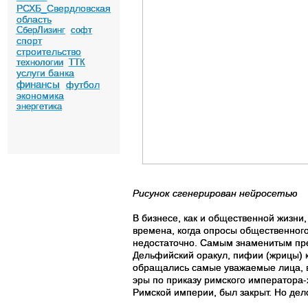
РСХБ_Свердловская
область
СберЛизинг
софт
спорт
строительство
технологии
ТТК
услуги банка
финансы
футбол
экономика
энергетика
Рисунок сгенерирован нейросетью
В бизнесе, как и общественной жизни
времена, когда опросы общественног
недостаточно. Самым знаменитым пред
Дельфийский оракул, пифии (жрицы) к
обращались самые уважаемые лица, в
эры по приказу римского императора-
Римской империи, был закрыт. Но дело