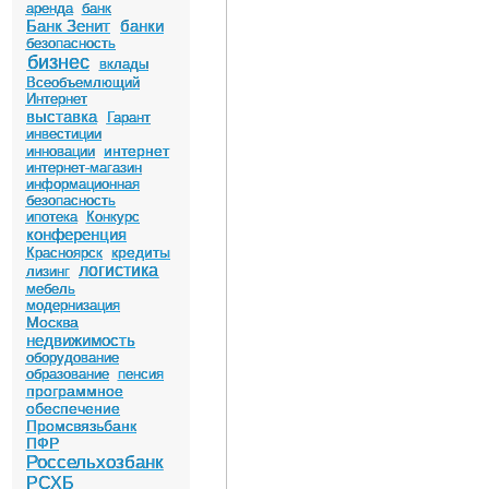
аренда
банк
Банк Зенит
банки
безопасность
бизнес
вклады
Всеобъемлющий
Интернет
выставка
Гарант
инвестиции
интернет
инновации
интернет-магазин
информационная
безопасность
ипотека
Конкурс
конференция
кредиты
Красноярск
логистика
лизинг
мебель
модернизация
Москва
недвижимость
оборудование
образование
пенсия
программное
обеспечение
Промсвязьбанк
ПФР
Россельхозбанк
РСХБ