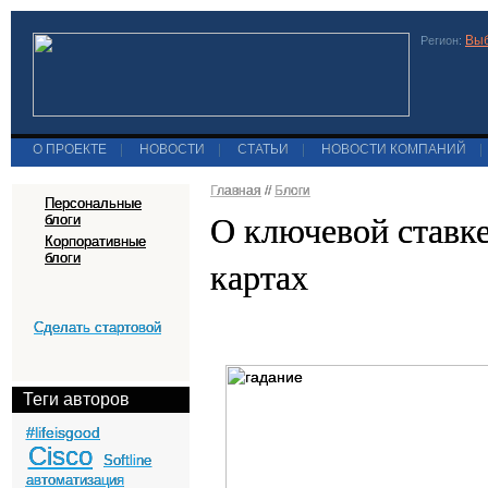
Выб
Регион:
О ПРОЕКТЕ
|
НОВОСТИ
|
СТАТЬИ
|
НОВОСТИ КОМПАНИЙ
|
Главная
//
Блоги
Персональные
О ключевой ставк
блоги
Корпоративные
блоги
картах
Сделать стартовой
Теги авторов
#lifeisgood
Cisco
Softline
автоматизация